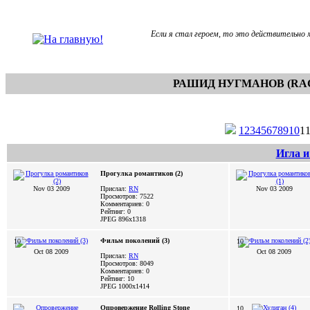
Если я стал героем, то это действительно 
РАШИД НУГМАНОВ (RAC
1
2
3
4
5
6
7
8
9
10
1
Игла и
Прогулка романтиков (2)
Nov 03 2009
Прислал:
RN
Nov 03 2009
Просмотров: 7522
Комментариев: 0
Рейтинг: 0
JPEG
896x1318
Фильм поколений (3)
10
10
Oct 08 2009
Oct 08 2009
Прислал:
RN
Просмотров: 8049
Комментариев: 0
Рейтинг: 10
JPEG
1000x1414
Опровержение Rolling Stone
10