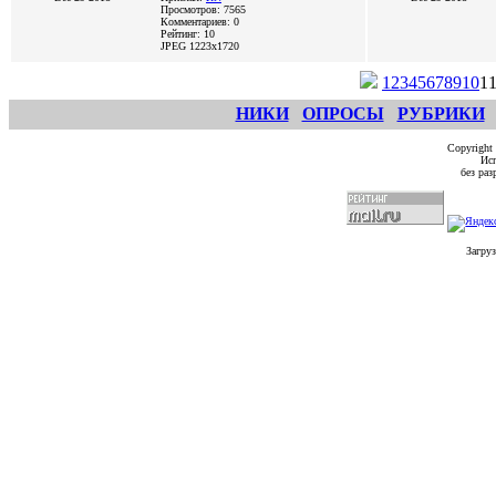
Просмотров: 7565
Комментариев: 0
Рейтинг: 10
JPEG
1223x1720
1
2
3
4
5
6
7
8
9
10
1
НИКИ
ОПРОСЫ
РУБРИКИ
Copyright
Исп
без ра
Загруз