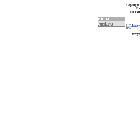
Copyright
Исп
без ра
Загруз