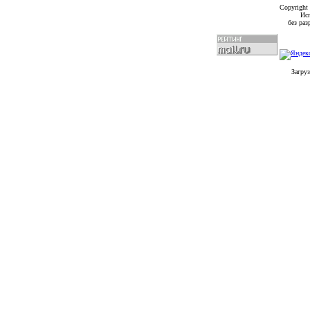
Copyright
Исп
без ра
Загруз