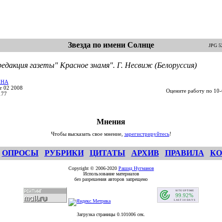
Звезда по имени Солнце
JPG 5
едакция газеты" Красное знамя". Г. Несвиж (Белоруссия)
AHA
r 02 2008
Оцените работу по 10-
177
Мнения
Чтобы высказать свое мнение,
зарегистрируйтесь
!
ОПРОСЫ
РУБРИКИ
ЦИТАТЫ
АРХИВ
ПРАВИЛА
КО
Copyright © 2006-2020
Рашид Нугманов
Использование материалов
без разрешения авторов запрещено
Загрузка страницы 0.101006 сек.