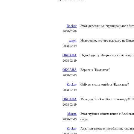
Rocker
Этот деревянный чудик раньше обит
2008-02-18
sanek
Интересно, кто его вырезал, не Викт
2008-02-19
OKCAHA
Надо будет у Игоря спросить, и пр
2008-02-19
OKCAHA
Вернее к "Камчатке"
2008-02-19
Rocker
Сейчас чудик живёт в "Камчатке"
2008-02-19
OKCAHA
Молодца Rocker. Хвост по ветру!!!!!
2008-02-19
Morita
Этот чудик в нашем клипе с Rockero
стоял
2008-02-19
Rocker
Ага, при входе в предбанник, справа
2008-02-19