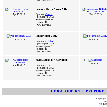
JPEG
2304x1728
Конверт. Почта России 2011.
10
10
Apr 15 2013
Прислал:
Cowboy
Feb 18 2013
Просмотров: 7659
Комментариев: 0
Рейтинг: 10
JPEG
1600x805
Рок-календарь 2012
10
Mar 20 2012
Mar 20 2012
Прислал:
JULKA16
Просмотров: 7818
Комментариев: 2
Рейтинг: 10
JPEG
1824x2632
Календарики из "Камчатки"
10
10
Dec 30 2011
Mar 10 2012
Прислал:
sistra
Просмотров: 7861
Комментариев: 16
Рейтинг: 10
JPEG
2592x1944
НИКИ
ОПРОСЫ
РУБРИКИ
Copyright
Исп
без ра