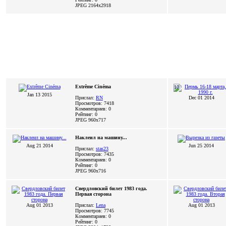
JPEG
2164x2918
Extrême Cinéma
10
Jan 13 2015
Прислал:
RN
Dec 01 2014
Просмотров: 7418
Комментариев: 0
Рейтинг: 0
JPEG
960x717
Наклеил на машину...
Aug 21 2014
Jun 25 2014
Прислал:
stas23
Просмотров: 7435
Комментариев: 0
Рейтинг: 0
JPEG
960x716
Свердловский билет 1983 года.
Первая сторона
Aug 01 2013
Прислал:
Lena
Aug 01 2013
Просмотров: 7745
Комментариев: 0
Рейтинг: 0