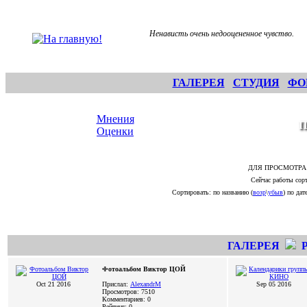
Ненависть очень недооцененное чувство.
ГАЛЕРЕЯ
СТУДИЯ
ФО
Мнения
П
Оценки
ДЛЯ ПРОСМОТРА
Сейчас работы сорт
Сортировать: по названию (
возр
\
убыв
) по дате
ГАЛЕРЕЯ
Фотоальбом Виктор ЦОЙ
Oct 21 2016
Прислал:
AlexandrM
Sep 05 2016
Просмотров: 7510
Комментариев: 0
Рейтинг: 0